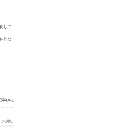
化して
神的な
記事URL
日 水曜日