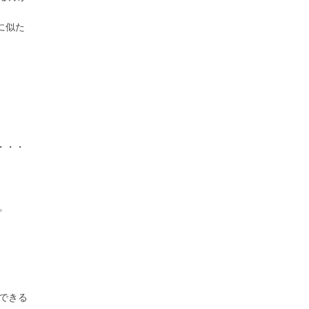
に似た
・・・
。
できる