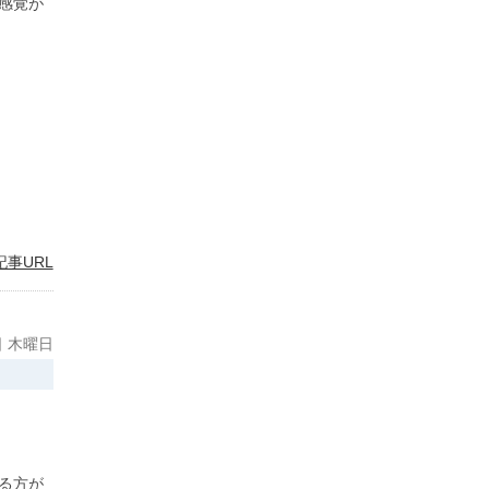
感覚が
記事URL
日 木曜日
る方が