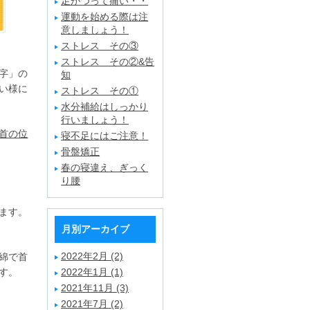
足がつって痛い・・
運動を始める際は注
意しましょう！
ストレス その③
ストレス その②&告
字」の
知
い様に
ストレス その①
水分補給はしっかり
行いましょう！
首の位
寝不足にはご注意！
骨盤矯正
春の寝違え、ぎっく
り腰
ます。
月別アーカイブ
2022年2月 (2)
綿で首
す。
2022年1月 (1)
2021年11月 (3)
2021年7月 (2)