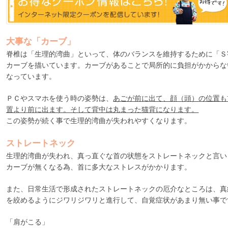
大事な「カーブ」
脊椎は「生理的湾曲」といって、体のバランスを維持するために「Ｓ
カーブを描いています。カーブがあることで局所的に負担がかからな
なっています。
ＰＣやスマホを使う時の姿勢は、
あごが前に出て、顔（頭）の位置も
置より前に出ます。そして背中は丸まった猫背になります。
この姿勢が続く事で生理的湾曲が失われやすくなります。
ストレートネック
生理的湾曲が失われ、真っ直ぐな首の状態をストレートネックと言い
カーブが無くなる為、首に多大なストレスがかかります。
また、日常生活で形成されたストレートネックの厄介なところは、真
を絞めるようにジワリジワリと進行して、自覚症状があまり無い事で
「肩がこる」