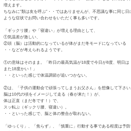
増えます。
ちなみに”類は友を呼ぶ”・・ではありませんが、不思議な事に同じ日
ような症状でお問い合わせをいただく事も多いです。
「ギックリ腰」や「寝違い」が増える理由として、
①気温差が激しい、
②頭（脳）は活動的になっているが体がまだ冬モードになっている
・・などが考えられるようです。
①の意味はそのまま。「昨日の最高気温が18度で今日が8度、明日は
また18度かい！」
・・といった感じで体温調節が追いつかない。
②は、「子供の運動会で頑張ってしまうお父さん」を想像して下さい
脳は10代の頃をイメージして走る（春が来た！）が、
体は正直（まだ冬です！）で、
スッ転ぶ（ギックリ腰、寝違い）。
・・といった感じで、脳と体の整合が取れない。
「ゆっくり」、「焦らず」、「慎重に」行動する事である程度は予防