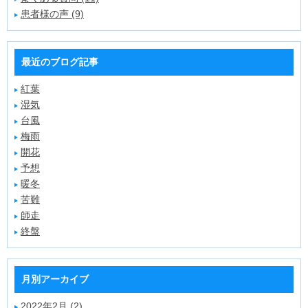
患者様の声 (9)
最近のブログ記事
紅葉
湿気
台風
梅雨
開花
予想
暖冬
苦難
師走
終盤
月別アーカイブ
2022年2月 (2)