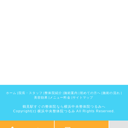
ホーム
|
院長・スタッフ
|
整体院紹介
|
施術案内
|
初めての方へ
|
施術の流れ
|
美容効果
|
メニュー料金
|
サイトマップ
鶴見駅すぐの整体院なら横浜中央整体院つるみへ
Copyright(c) 横浜中央整体院つるみ All Rights Reserved.