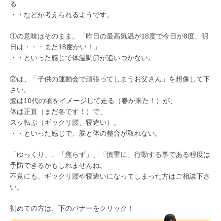
る
・・などが考えられるようです。
①の意味はそのまま。「昨日の最高気温が18度で今日が8度、明
日は・・・また18度かい！」
・・といった感じで体温調節が追いつかない。
②は、「子供の運動会で頑張ってしまうお父さん」を想像して下
さい。
脳は10代の頃をイメージして走る（春が来た！）が、
体は正直（まだ冬です！）で、
スッ転ぶ（ギックリ腰、寝違い）。
・・といった感じで、脳と体の整合が取れない。
「ゆっくり」、「焦らず」、「慎重に」行動する事である程度は
予防できるかもしれませんね。
不覚にも、ギックリ腰や寝違いになってしまった方はご相談下さ
い。
初めての方は、下のバナーをクリック！