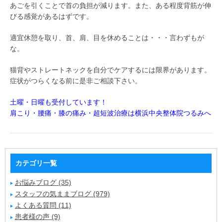
あごを引くことで首の負担が減ります。また、ある程度背筋が伸
びる感覚があるはずです。
適宜休憩を取り、首、肩、目を休めることは・・・言わずもが
な。
猫背やストレートネックを自分でケアするには限界があります。
症状がつらくなる前に是非ご相談下さい。
土曜・日曜も受付しています！
肩こり・腰痛・膝の痛み・超短波治療は横浜中央整体院つるみへ
カテゴリ一覧
お悩みブログ (35)
スタッフの気ままブログ (979)
よくある質問 (11)
患者様の声 (9)