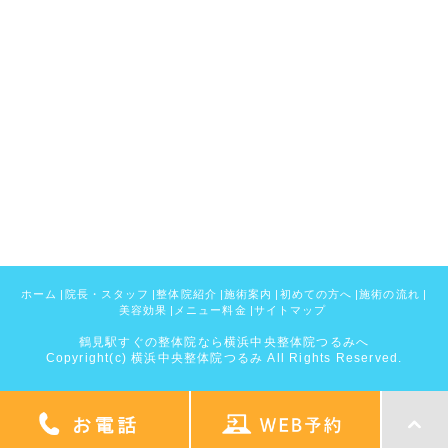
ホーム
|
院長・スタッフ
|
整体院紹介
|
施術案内
|
初めての方へ
|
施術の流れ
|
美容効果
|
メニュー料金
|
サイトマップ
鶴見駅すぐの整体院なら横浜中央整体院つるみへ
Copyright(c) 横浜中央整体院つるみ All Rights Reserved.