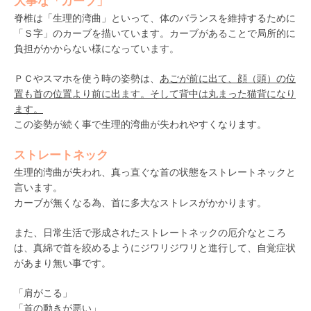
大事な「カーブ」
脊椎は「生理的湾曲」といって、体のバランスを維持するために
「Ｓ字」のカーブを描いています。カーブがあることで局所的に
負担がかからない様になっています。
ＰＣやスマホを使う時の姿勢は、
あごが前に出て、顔（頭）の位
置も首の位置より前に出ます。そして背中は丸まった猫背になり
ます。
この姿勢が続く事で生理的湾曲が失われやすくなります。
ストレートネック
生理的湾曲が失われ、真っ直ぐな首の状態をストレートネックと
言います。
カーブが無くなる為、首に多大なストレスがかかります。
また、日常生活で形成されたストレートネックの厄介なところ
は、真綿で首を絞めるようにジワリジワリと進行して、自覚症状
があまり無い事です。
「肩がこる」
「首の動きが悪い」