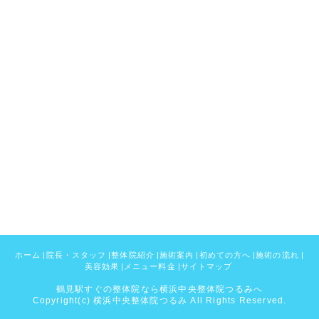
ホーム
|
院長・スタッフ
|
整体院紹介
|
施術案内
|
初めての方へ
|
施術の流れ
|
美容効果
|
メニュー料金
|
サイトマップ
鶴見駅すぐの整体院なら横浜中央整体院つるみへ
Copyright(c) 横浜中央整体院つるみ All Rights Reserved.