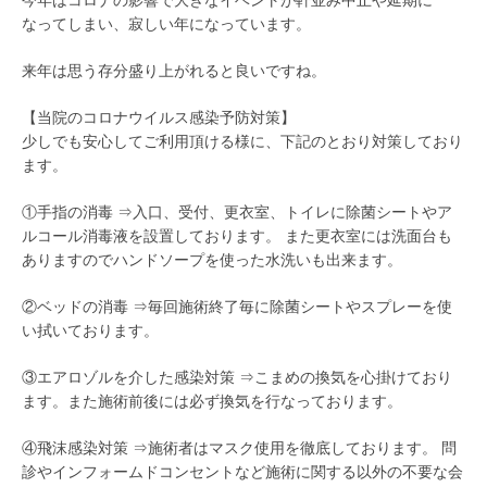
今年はコロナの影響で大きなイベントが軒並み中止や延期に
なってしまい、寂しい年になっています。
来年は思う存分盛り上がれると良いですね。
【当院のコロナウイルス感染予防対策】
少しでも安心してご利用頂ける様に、下記のとおり対策しており
ます。
①手指の消毒 ⇒入口、受付、更衣室、トイレに除菌シートやア
ルコール消毒液を設置しております。 また更衣室には洗面台も
ありますのでハンドソープを使った水洗いも出来ます。
②ベッドの消毒 ⇒毎回施術終了毎に除菌シートやスプレーを使
い拭いております。
③エアロゾルを介した感染対策 ⇒こまめの換気を心掛けており
ます。また施術前後には必ず換気を行なっております。
④飛沫感染対策 ⇒施術者はマスク使用を徹底しております。 問
診やインフォームドコンセントなど施術に関する以外の不要な会