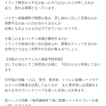
トランプ陣営から不正があったのではないかとの申し入れが
あり、荒れる展開となっています。
バイデン候補優勢で開票が進み、苦し紛れに出した言葉なのか
実際不正があったのか分かりませんが
証拠となるようなものはでてきていないそうです。
今後このままバイデン候補が勝利するのか
トランプ大統領の言い分が認められ、開票がストップするのか
全米だけではなく世界中の注目が集まるでしょう。
【当院のコロナウイルス感染予防対策】
少しでも安心してご利用頂ける様に、下記のとおり対策しており
ます。
①手指の消毒 ⇒入口、受付、更衣室、トイレに除菌シートやア
ルコール消毒液を設置しております。 また更衣室には洗面台も
ありますのでハンドソープを使った水洗いも出来ます。
②ベッドの消毒 ⇒毎回施術終了毎に除菌シートやスプレーを使
い拭いております。