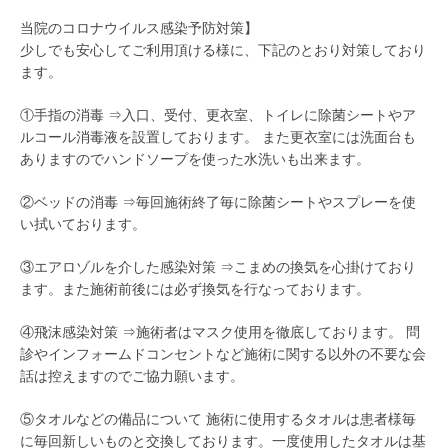
当院のコロナウイルス感染予防対策】
少しでも安心してご利用頂ける様に、下記のとおり対策しており
ます。
①手指の消毒 ⇒入口、受付、更衣室、トイレに除菌シートやア
ルコール消毒液を設置しております。 また更衣室には洗面台も
ありますのでハンドソープを使った水洗いも出来ます。
②ベッドの消毒 ⇒毎回施術終了毎に除菌シートやスプレーを使
い拭いております。
③エアロゾルを介した感染対策 ⇒こまめの換気を心掛けており
ます。また施術前後には必ず換気を行なっております。
④飛沫感染対策 ⇒施術者はマスク使用を徹底しております。 問
診やインフォームドコンセントなど施術に関する以外の不要な会
話は控えますのでご協力願います。
⑤タオルなどの備品について 施術に使用するタオルは患者様毎
に毎回新しいものと交換しております。一度使用したタオルは基