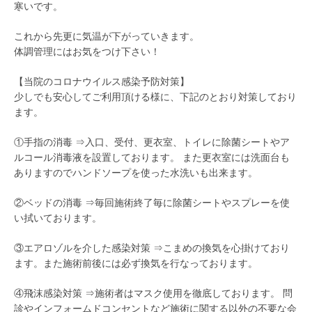
寒いです。
これから先更に気温が下がっていきます。
体調管理にはお気をつけ下さい！
【当院のコロナウイルス感染予防対策】
少しでも安心してご利用頂ける様に、下記のとおり対策しており
ます。
①手指の消毒 ⇒入口、受付、更衣室、トイレに除菌シートやア
ルコール消毒液を設置しております。 また更衣室には洗面台も
ありますのでハンドソープを使った水洗いも出来ます。
②ベッドの消毒 ⇒毎回施術終了毎に除菌シートやスプレーを使
い拭いております。
③エアロゾルを介した感染対策 ⇒こまめの換気を心掛けており
ます。また施術前後には必ず換気を行なっております。
④飛沫感染対策 ⇒施術者はマスク使用を徹底しております。 問
診やインフォームドコンセントなど施術に関する以外の不要な会