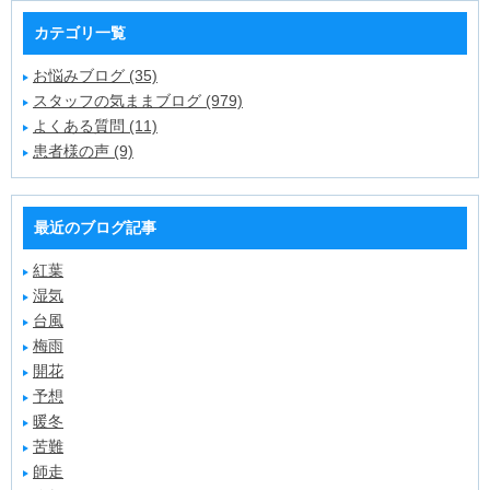
カテゴリ一覧
お悩みブログ (35)
スタッフの気ままブログ (979)
よくある質問 (11)
患者様の声 (9)
最近のブログ記事
紅葉
湿気
台風
梅雨
開花
予想
暖冬
苦難
師走