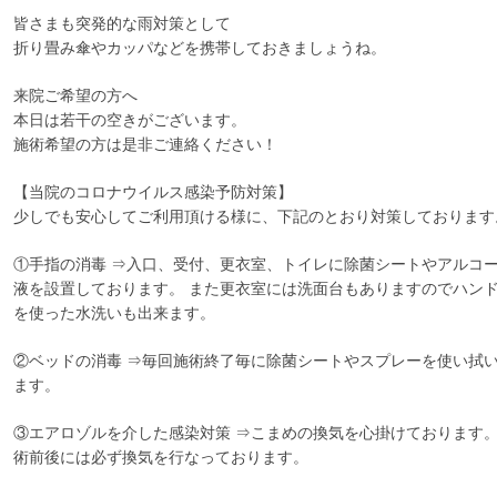
皆さまも突発的な雨対策として
折り畳み傘やカッパなどを携帯しておきましょうね。
来院ご希望の方へ
本日は若干の空きがございます。
施術希望の方は是非ご連絡ください！
【当院のコロナウイルス感染予防対策】
少しでも安心してご利用頂ける様に、下記のとおり対策しております
①手指の消毒 ⇒入口、受付、更衣室、トイレに除菌シートやアルコ
液を設置しております。 また更衣室には洗面台もありますのでハン
を使った水洗いも出来ます。
②ベッドの消毒 ⇒毎回施術終了毎に除菌シートやスプレーを使い拭
ます。
③エアロゾルを介した感染対策 ⇒こまめの換気を心掛けております
術前後には必ず換気を行なっております。