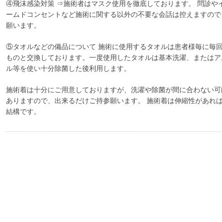
④飛沫感染対策 ⇒施術者はマスク使用を徹底しております。 問診や
ームドコンセントなど施術に関する以外の不要な会話は控えますので
願います。
⑤タオルなどの備品について 施術に使用するタオルは患者様毎に毎
ものと交換しております。一度使用したタオルは基本洗濯、またはア
ル等を使い十分除菌した後利用します。
施術着は十分にご用意しておりますが、洗濯や除菌が間に合わない可
ありますので、出来るだけご持参願います。 施術着は伸縮性があれ
結構です。