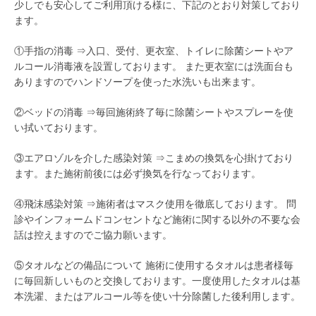
少しでも安心してご利用頂ける様に、下記のとおり対策しており
ます。
①手指の消毒 ⇒入口、受付、更衣室、トイレに除菌シートやア
ルコール消毒液を設置しております。 また更衣室には洗面台も
ありますのでハンドソープを使った水洗いも出来ます。
②ベッドの消毒 ⇒毎回施術終了毎に除菌シートやスプレーを使
い拭いております。
③エアロゾルを介した感染対策 ⇒こまめの換気を心掛けており
ます。また施術前後には必ず換気を行なっております。
④飛沫感染対策 ⇒施術者はマスク使用を徹底しております。 問
診やインフォームドコンセントなど施術に関する以外の不要な会
話は控えますのでご協力願います。
⑤タオルなどの備品について 施術に使用するタオルは患者様毎
に毎回新しいものと交換しております。一度使用したタオルは基
本洗濯、またはアルコール等を使い十分除菌した後利用します。