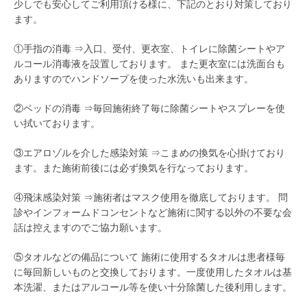
少しでも安心してご利用頂ける様に、下記のとおり対策しており
ます。
①手指の消毒 ⇒入口、受付、更衣室、トイレに除菌シートやア
ルコール消毒液を設置しております。 また更衣室には洗面台も
ありますのでハンドソープを使った水洗いも出来ます。
②ベッドの消毒 ⇒毎回施術終了毎に除菌シートやスプレーを使
い拭いております。
③エアロゾルを介した感染対策 ⇒こまめの換気を心掛けており
ます。また施術前後には必ず換気を行なっております。
④飛沫感染対策 ⇒施術者はマスク使用を徹底しております。 問
診やインフォームドコンセントなど施術に関する以外の不要な会
話は控えますのでご協力願います。
⑤タオルなどの備品について 施術に使用するタオルは患者様毎
に毎回新しいものと交換しております。一度使用したタオルは基
本洗濯、またはアルコール等を使い十分除菌した後利用します。