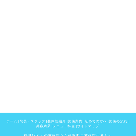
ホーム
|
院長・スタッフ
|
整体院紹介
|
施術案内
|
初めての方へ
|
施術の流れ
|
美容効果
|
メニュー料金
|
サイトマップ
鶴見駅すぐの整体院なら横浜中央整体院つるみへ