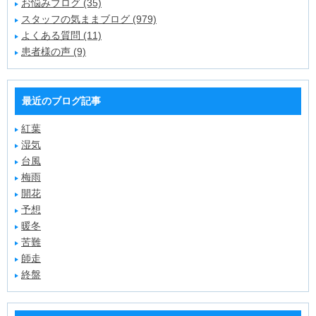
お悩みブログ (35)
スタッフの気ままブログ (979)
よくある質問 (11)
患者様の声 (9)
最近のブログ記事
紅葉
湿気
台風
梅雨
開花
予想
暖冬
苦難
師走
終盤