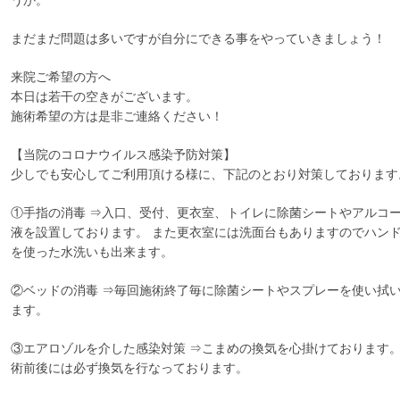
うか。
まだまだ問題は多いですが自分にできる事をやっていきましょう！
来院ご希望の方へ
本日は若干の空きがございます。
施術希望の方は是非ご連絡ください！
【当院のコロナウイルス感染予防対策】
少しでも安心してご利用頂ける様に、下記のとおり対策しております
①手指の消毒 ⇒入口、受付、更衣室、トイレに除菌シートやアルコ
液を設置しております。 また更衣室には洗面台もありますのでハン
を使った水洗いも出来ます。
②ベッドの消毒 ⇒毎回施術終了毎に除菌シートやスプレーを使い拭
ます。
③エアロゾルを介した感染対策 ⇒こまめの換気を心掛けております
術前後には必ず換気を行なっております。