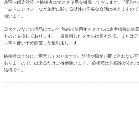
④飛沫感染対策 ⇒施術者はマスク使用を徹底しております。 問診や
ームドコンセントなど施術に関する以外の不要な会話は控えますので
願います。
⑤タオルなどの備品について 施術に使用するタオルは患者様毎に毎
ものと交換しております。一度使用したタオルは基本洗濯、またはア
ル等を使い十分除菌した後利用します。
施術着は十分にご用意しておりますが、洗濯や除菌が間に合わない可
ありますので、出来るだけご持参願います。 施術着は伸縮性があれ
結構です。