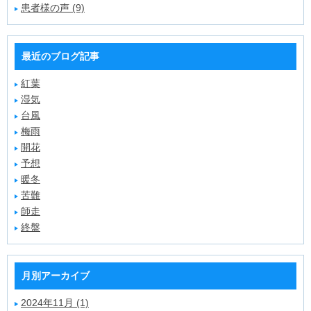
患者様の声 (9)
最近のブログ記事
紅葉
湿気
台風
梅雨
開花
予想
暖冬
苦難
師走
終盤
月別アーカイブ
2024年11月 (1)