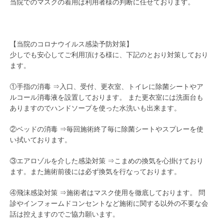
当院でのマスクの着用は利用者様の判断に任せております。
【当院のコロナウイルス感染予防対策】
少しでも安心してご利用頂ける様に、下記のとおり対策しており
ます。
①手指の消毒 ⇒入口、受付、更衣室、トイレに除菌シートやア
ルコール消毒液を設置しております。 また更衣室には洗面台も
ありますのでハンドソープを使った水洗いも出来ます。
②ベッドの消毒 ⇒毎回施術終了毎に除菌シートやスプレーを使
い拭いております。
③エアロゾルを介した感染対策 ⇒こまめの換気を心掛けており
ます。また施術前後には必ず換気を行なっております。
④飛沫感染対策 ⇒施術者はマスク使用を徹底しております。 問
診やインフォームドコンセントなど施術に関する以外の不要な会
話は控えますのでご協力願います。